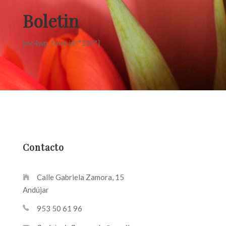
Boletin
[mc4wp_form id="185"]
Contacto
Calle Gabriela Zamora, 15
Andújar
953 50 61 96