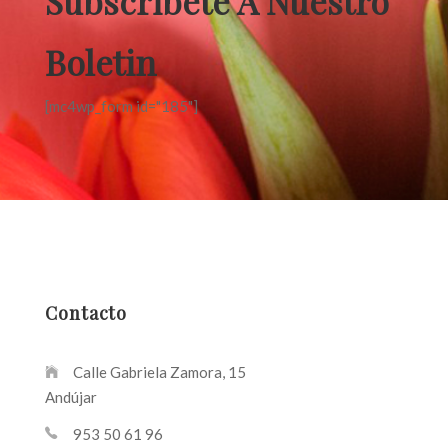
Subscribete A Nuestro
Boletin
[mc4wp_form id="185"]
Contacto
Calle Gabriela Zamora, 15
Andújar
953 50 61 96