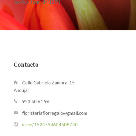
[mc4wp_form id="185"]
Contacto
Calle Gabriela Zamora, 15
Andújar
953 50 61 96
floristeriaflorregalo@gmail.com
m.me/1524754604508740