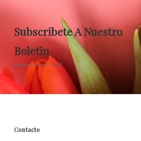
Subscribete A Nuestro
Boletin
[mc4wp_form id="185"]
Contacto