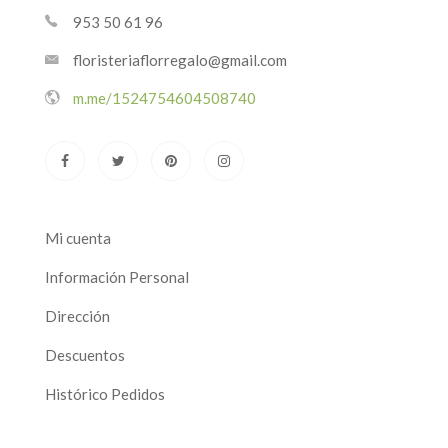
953 50 61 96
floristeriaflorregalo@gmail.com
m.me/1524754604508740
Mi cuenta
Información Personal
Dirección
Descuentos
Histórico Pedidos