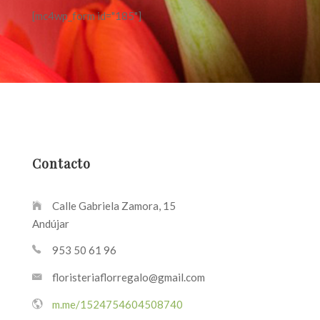
[mc4wp_form id="185"]
Contacto
Calle Gabriela Zamora, 15
Andújar
953 50 61 96
floristeriaflorregalo@gmail.com
m.me/1524754604508740