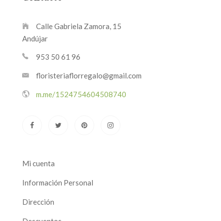
Calle Gabriela Zamora, 15
Andújar
953 50 61 96
floristeriaflorregalo@gmail.com
m.me/1524754604508740
Mi cuenta
Información Personal
Dirección
Descuentos