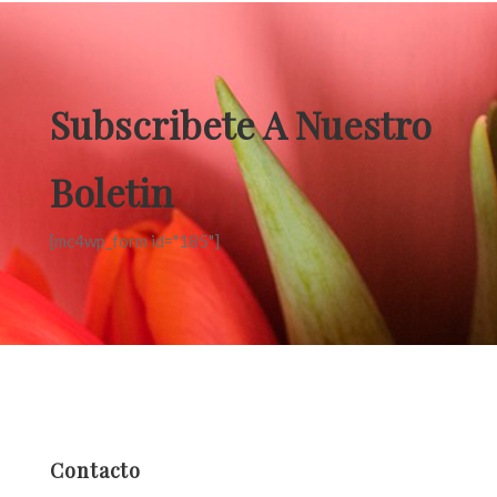
Subscribete A Nuestro
Boletin
[mc4wp_form id="185"]
Contacto