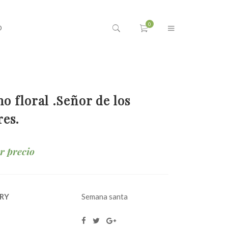
O
o floral .Señor de los
es.
ar precio
RY
Semana santa