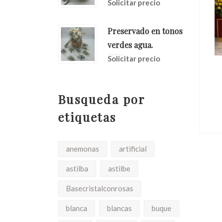
Solicitar precio
Preservado en tonos
verdes agua.
Solicitar precio
Jarras En Tono
Bourdeos Morados Y
Malvas.
io
Busqueda por
Solicitar precio
etiquetas
anemonas
artificial
astilba
astilbe
Basecristalconrosas
blanca
blancas
buque