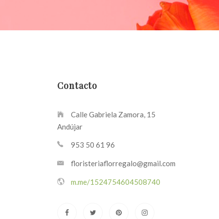
Contacto
Calle Gabriela Zamora, 15
Andújar
953 50 61 96
floristeriaflorregalo@gmail.com
m.me/1524754604508740