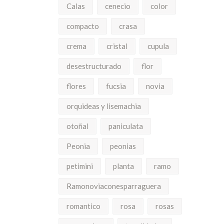
Calas
cenecio
color
compacto
crasa
crema
cristal
cupula
desestructurado
flor
flores
fucsia
novia
orquideas y lisemachia
otoñal
paniculata
Peonia
peonias
petimini
planta
ramo
Ramonoviaconesparraguera
romantico
rosa
rosas