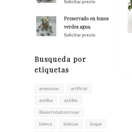
Solicitar precio
Preservado en tonos
verdes agua.
Solicitar precio
nias
Ramo De Novia Rosas
 Flor
Juliet. Y Orquideas
ecia
Busqueda por
Solicitar precio
io
etiquetas
anemonas
artificial
astilba
astilbe
Basecristalconrosas
blanca
blancas
buque