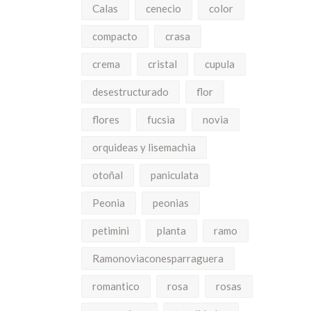
Calas
cenecio
color
compacto
crasa
crema
cristal
cupula
desestructurado
flor
flores
fucsia
novia
orquideas y lisemachia
otoñal
paniculata
Peonia
peonias
petimini
planta
ramo
Ramonoviaconesparraguera
romantico
rosa
rosas