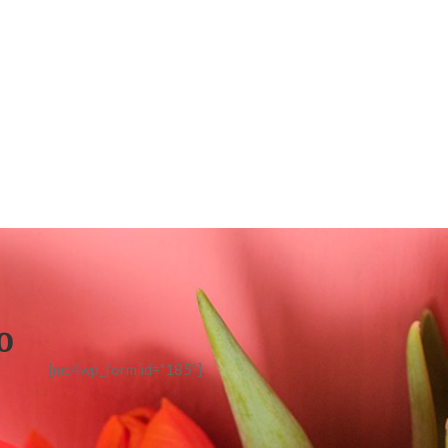
o
[mc4wp_form id="185"]