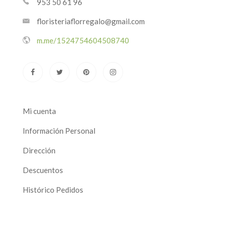
953 50 61 96
floristeriaflorregalo@gmail.com
m.me/1524754604508740
Mi cuenta
Información Personal
Dirección
Descuentos
Histórico Pedidos