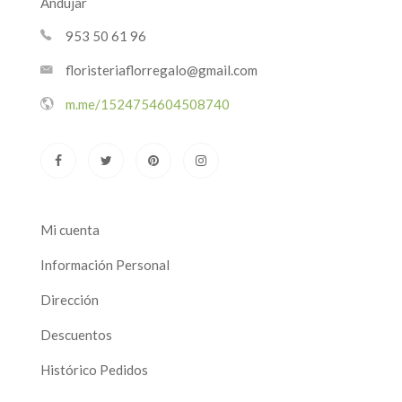
Andújar
953 50 61 96
floristeriaflorregalo@gmail.com
m.me/1524754604508740
Mi cuenta
Información Personal
Dirección
Descuentos
Histórico Pedidos