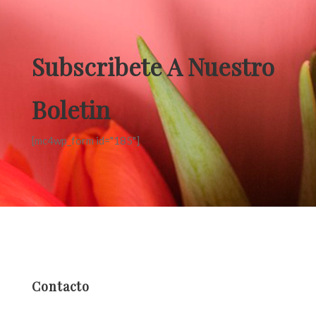
Subscribete A Nuestro
Boletin
[mc4wp_form id="185"]
Contacto