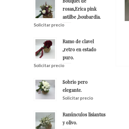
Bouquet de
rosas,Erica pink
astilbe ,boubardia.
Solicitar precio
tico
Ramo Sólo De
Peonias Rosas
Ramo de clavel
io
Solicitar precio
,retro en estado
puro.
Solicitar precio
Sobrio pero
elegante.
Solicitar precio
Ranúnculos lisiantus
y olivo.