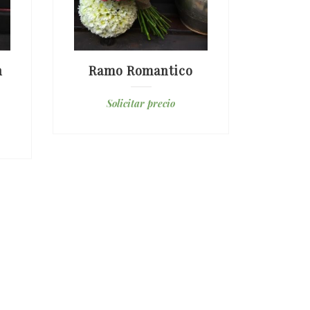
n
Ramo Romantico
Ra
Pe
Solicitar precio
S