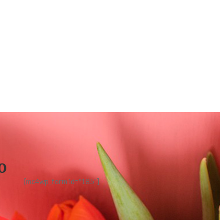
o
[mc4wp_form id="185"]