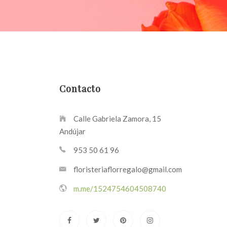
Contacto
Calle Gabriela Zamora, 15
Andújar
953 50 61 96
floristeriaflorregalo@gmail.com
m.me/1524754604508740