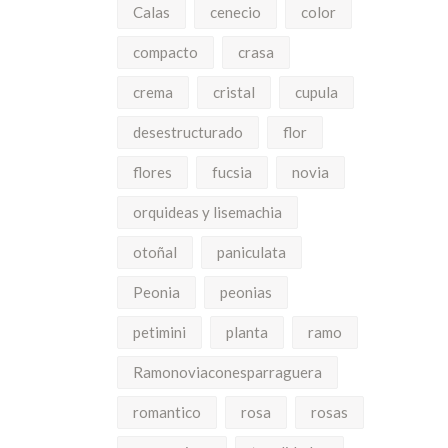
Calas
cenecio
color
compacto
crasa
crema
cristal
cupula
desestructurado
flor
flores
fucsia
novia
orquideas y lisemachia
otoñal
paniculata
Peonia
peonias
petimini
planta
ramo
Ramonoviaconesparraguera
romantico
rosa
rosas