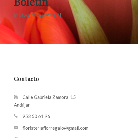
Boletin
[mc4wp_form id="185"]
Contacto
Calle Gabriela Zamora, 15
Andújar
953 50 61 96
floristeriaflorregalo@gmail.com