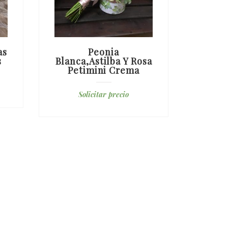
as
Peonia
R
s
Blanca,astilba Y Rosa
Des
Petimini Crema
S
Solicitar precio