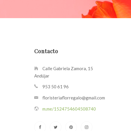
Contacto
Calle Gabriela Zamora, 15
Andújar
953 50 61 96
floristeriaflorregalo@gmail.com
m.me/1524754604508740