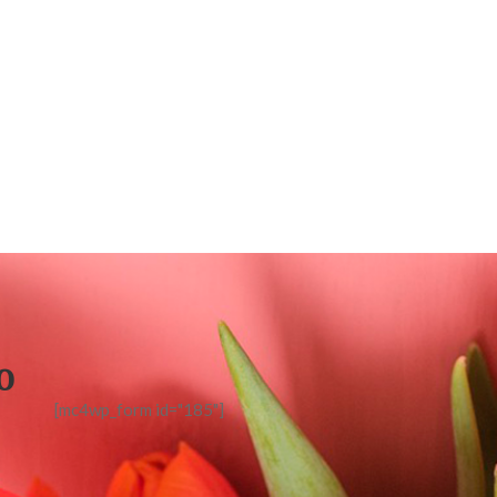
o
[mc4wp_form id="185"]