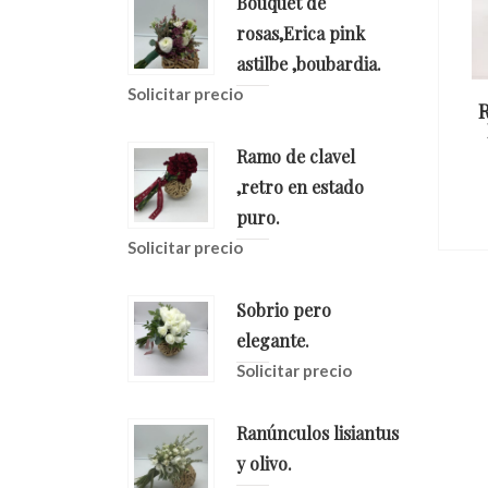
Bouquet de
rosas,Erica pink
astilbe ,boubardia.
Solicitar precio
Ramo Otoñal
 Y Rosa
Desestructurado
ema
Ramo de clavel
Solicitar precio
,retro en estado
io
puro.
Solicitar precio
Sobrio pero
elegante.
Solicitar precio
Ranúnculos lisiantus
y olivo.