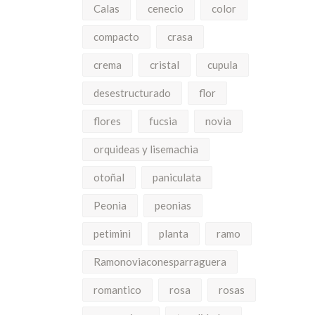
Calas
cenecio
color
compacto
crasa
crema
cristal
cupula
desestructurado
flor
flores
fucsia
novia
orquideas y lisemachia
otoñal
paniculata
Peonia
peonias
petimini
planta
ramo
Ramonoviaconesparraguera
romantico
rosa
rosas