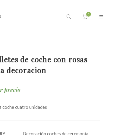
O
letes de coche con rosas
la decoracion
ar precio
s coche cuatro unidades
RY
Decoración coches de ceremonia