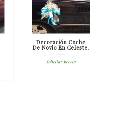
Decoración Coche
Rami
De Novio En Celeste.
De R
Solicitar precio
S