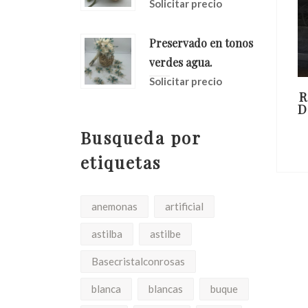
Solicitar precio
Preservado en tonos
verdes agua.
Solicitar precio
Coche
Ramillete De Coche
R
leste.
De Rosas Y Verdes
D
Busqueda por
io
Solicitar precio
etiquetas
anemonas
artificial
astilba
astilbe
Basecristalconrosas
blanca
blancas
buque