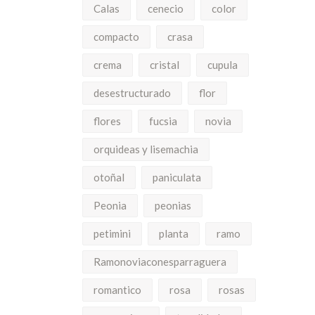
Calas
cenecio
color
compacto
crasa
crema
cristal
cupula
desestructurado
flor
flores
fucsia
novia
orquideas y lisemachia
otoñal
paniculata
Peonia
peonias
petimini
planta
ramo
Ramonoviaconesparraguera
romantico
rosa
rosas