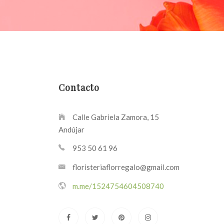
Contacto
Calle Gabriela Zamora, 15
Andújar
953 50 61 96
floristeriaflorregalo@gmail.com
m.me/1524754604508740