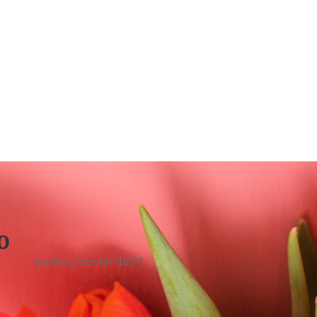
o
[mc4wp_form id="185"]