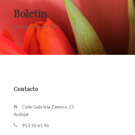
Boletin
[mc4wp_form id="185"]
Contacto
Calle Gabriela Zamora, 15
Andújar
953 50 61 96