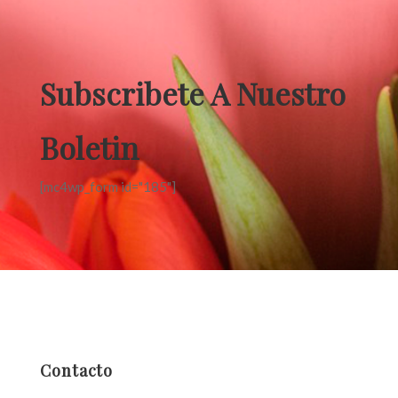
Subscribete A Nuestro
Boletin
[mc4wp_form id="185"]
Contacto