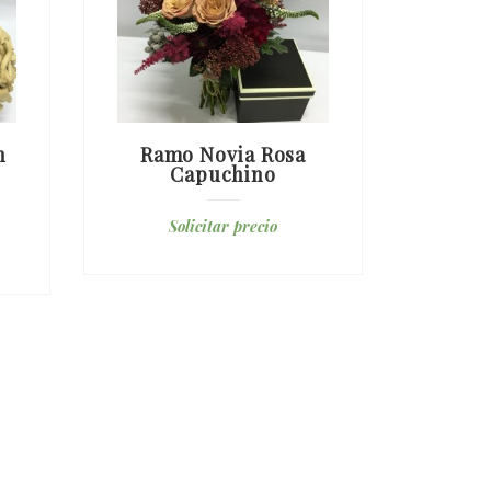
n
Ramo Novia Rosa
R
Capuchino
Des
Solicitar precio
S