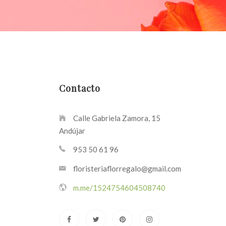
Contacto
Calle Gabriela Zamora, 15
Andújar
953 50 61 96
floristeriaflorregalo@gmail.com
m.me/1524754604508740