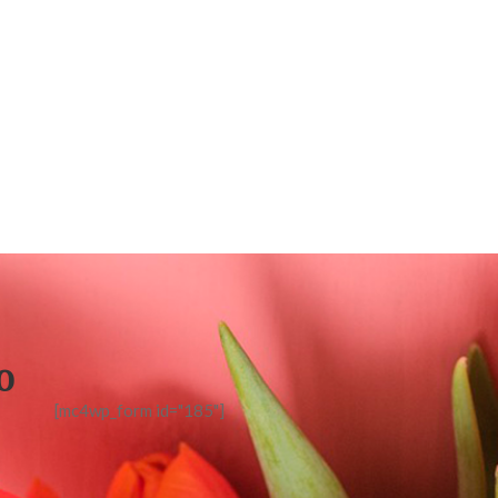
o
[mc4wp_form id="185"]