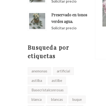
Solicitar precio
Preservado en tonos
verdes agua.
Solicitar precio
Rosa
Ramo Otoñal
o
Desestructurado
Busqueda por
io
Solicitar precio
etiquetas
anemonas
artificial
astilba
astilbe
Basecristalconrosas
blanca
blancas
buque