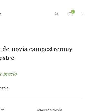
O
 de novia campestremuy
estre
ar precio
estre
RY
Ramos de Novia