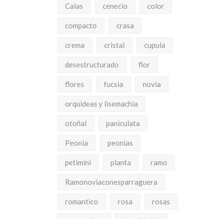
Calas
cenecio
color
compacto
crasa
crema
cristal
cupula
desestructurado
flor
flores
fucsia
novia
orquideas y lisemachia
otoñal
paniculata
Peonia
peonias
petimini
planta
ramo
Ramonoviaconesparraguera
romantico
rosa
rosas