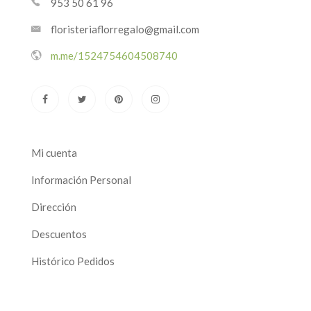
953 50 61 96
floristeriaflorregalo@gmail.com
m.me/1524754604508740
Mi cuenta
Información Personal
Dirección
Descuentos
Histórico Pedidos