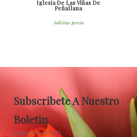
Iglesia De Las Viñas De
Peñallana
Solicitar precio
Subscribete A Nuestro
Boletin
[mc4wp_form id="185"]