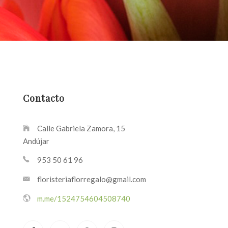
Contacto
Calle Gabriela Zamora, 15
Andújar
953 50 61 96
floristeriaflorregalo@gmail.com
m.me/1524754604508740