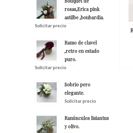
Bouquet de
rosas,Erica pink
astilbe ,boubardia.
Solicitar precio
 De
Ramo De Novia Rosas
sas
Juliet. Y Orquideas
Ramo de clavel
io
Solicitar precio
,retro en estado
puro.
Solicitar precio
Sobrio pero
elegante.
Solicitar precio
Ranúnculos lisiantus
y olivo.