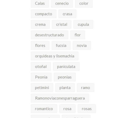
Calas
cenecio
color
compacto
crasa
crema
cristal
cupula
desestructurado
flor
flores
fucsia
novia
orquideas y lisemachia
otoñal
paniculata
Peonia
peonias
petimini
planta
ramo
Ramonoviaconesparraguera
romantico
rosa
rosas