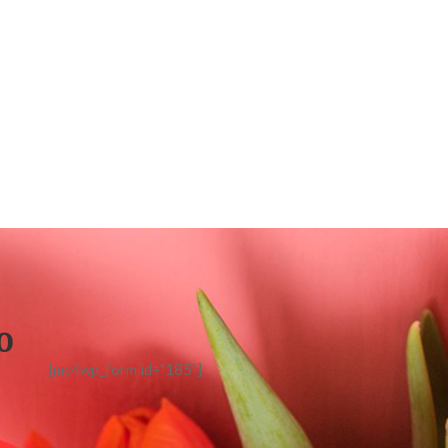
o
[mc4wp_form id="185"]