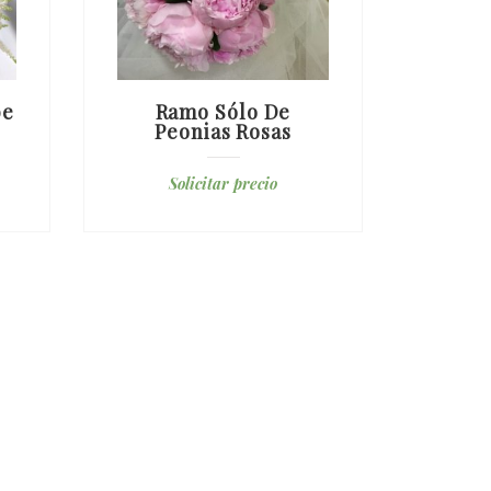
be
Ramo Sólo De
Ramo 
Peonias Rosas
Juli
Solicitar precio
S