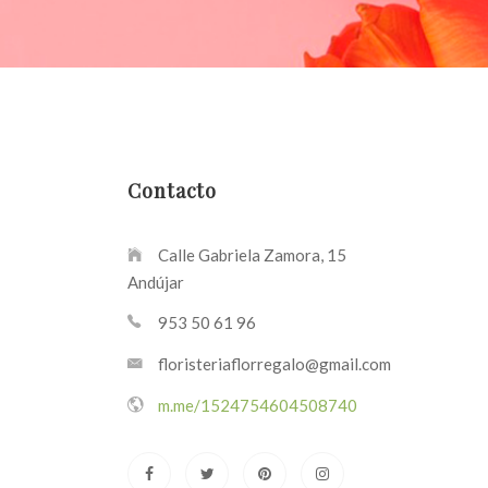
Contacto
Calle Gabriela Zamora, 15
Andújar
953 50 61 96
floristeriaflorregalo@gmail.com
m.me/1524754604508740