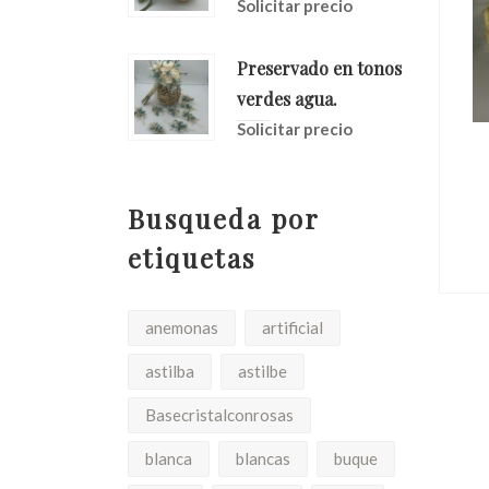
Solicitar precio
Preservado en tonos
verdes agua.
Solicitar precio
as En
Ramo Romantico
Con
a
Solicitar precio
Busqueda por
io
etiquetas
anemonas
artificial
astilba
astilbe
Basecristalconrosas
blanca
blancas
buque