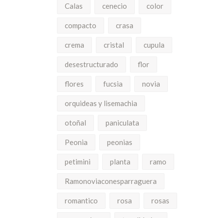
Calas
cenecio
color
compacto
crasa
crema
cristal
cupula
desestructurado
flor
flores
fucsia
novia
orquideas y lisemachia
otoñal
paniculata
Peonia
peonias
petimini
planta
ramo
Ramonoviaconesparraguera
romantico
rosa
rosas