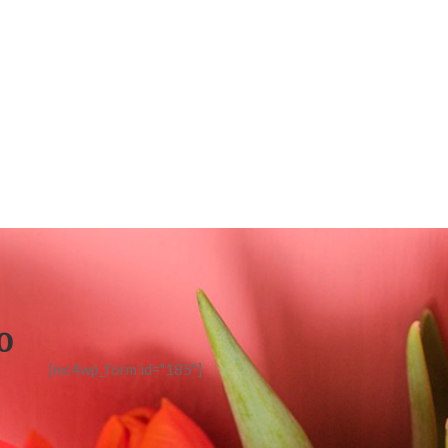
o
[mc4wp_form id="185"]