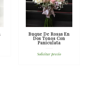
a
Buque De Rosas En
Ram
Dos Tonos Con
Paniculata
S
Solicitar precio