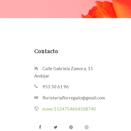
Contacto
Calle Gabriela Zamora, 15
Andújar
953 50 61 96
floristeriaflorregalo@gmail.com
m.me/1524754604508740