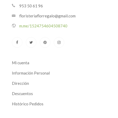
953 50 61 96
floristeriaflorregalo@gmail.com
m.me/1524754604508740
Mi cuenta
Información Personal
Dirección
Descuentos
Histórico Pedidos