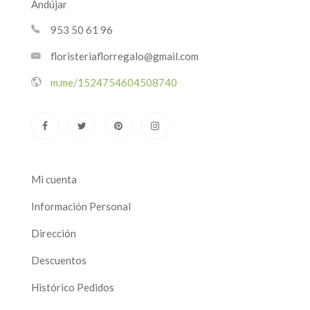
Andújar
953 50 61 96
floristeriaflorregalo@gmail.com
m.me/1524754604508740
Mi cuenta
Información Personal
Dirección
Descuentos
Histórico Pedidos