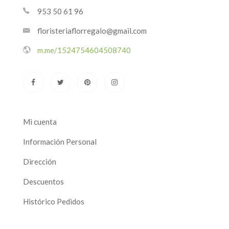
953 50 61 96
floristeriaflorregalo@gmail.com
m.me/1524754604508740
Mi cuenta
Información Personal
Dirección
Descuentos
Histórico Pedidos