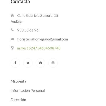
Contacto
Calle Gabriela Zamora, 15
Andújar
953 50 61 96
floristeriaflorregalo@gmail.com
m.me/1524754604508740
Mi cuenta
Información Personal
Dirección