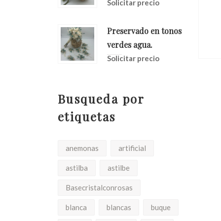
Solicitar precio
res
Ramo De Regalo De
Proteas,y Girasoles
Preservado en tonos
io
Solicitar precio
verdes agua.
Solicitar precio
Busqueda por
etiquetas
anemonas
artificial
astilba
astilbe
Basecristalconrosas
blanca
blancas
buque