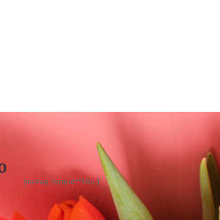
o
[mc4wp_form id="185"]