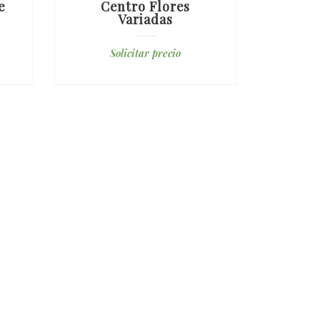
e
Centro Flores
Ramo
Variadas
Prote
Solicitar precio
S