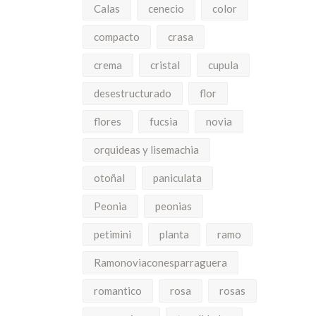
Calas
cenecio
color
compacto
crasa
crema
cristal
cupula
desestructurado
flor
flores
fucsia
novia
orquideas y lisemachia
otoñal
paniculata
Peonia
peonias
petimini
planta
ramo
Ramonoviaconesparraguera
romantico
rosa
rosas