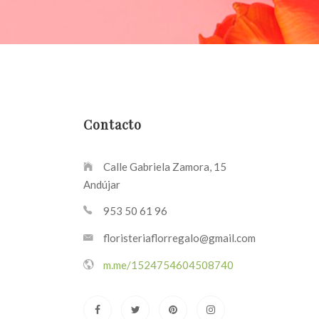
Contacto
Calle Gabriela Zamora, 15
Andújar
953 50 61 96
floristeriaflorregalo@gmail.com
m.me/1524754604508740