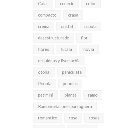
Calas
cenecio
color
compacto
crasa
crema
cristal
cupula
desestructurado
flor
flores
fucsia
novia
orquideas y lisemachia
otoñal
paniculata
Peonia
peonias
petimini
planta
ramo
Ramonoviaconesparraguera
romantico
rosa
rosas