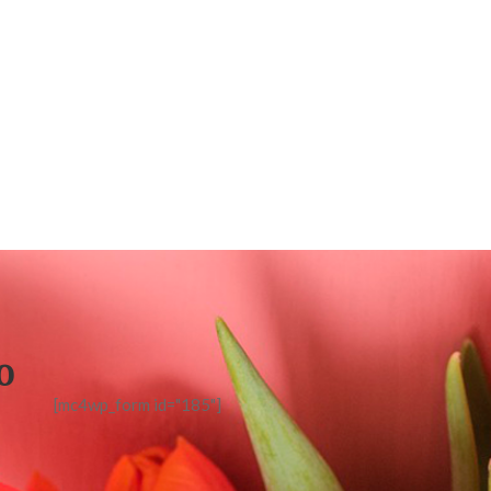
o
[mc4wp_form id="185"]