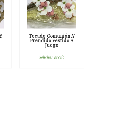
Y
Tocado Comunión,y
Toc
Prendido Vestido A
Orqu
Juego
S
Solicitar precio