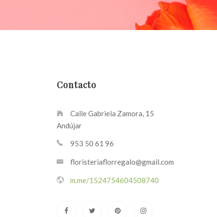
Contacto
Calle Gabriela Zamora, 15
Andújar
953 50 61 96
floristeriaflorregalo@gmail.com
m.me/1524754604508740