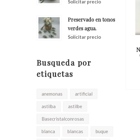
Solicitar precio
Preservado en tonos
verdes agua.
Solicitar precio
ión,y
Tocado,todo De
ido A
Orquideas,naturale
N
Busqueda por
Solicitar precio
io
etiquetas
anemonas
artificial
astilba
astilbe
Basecristalconrosas
blanca
blancas
buque