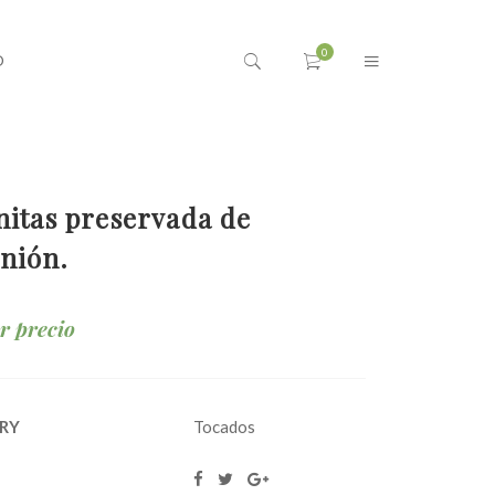
O
itas preservada de
nión.
ar precio
RY
Tocados