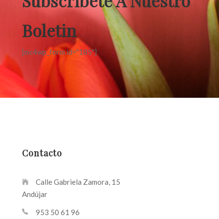
Subscribete A Nuestro
Boletin
[mc4wp_form id="185"]
Contacto
Calle Gabriela Zamora, 15
Andújar
953 50 61 96