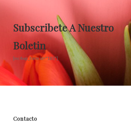
Subscribete A Nuestro
Boletin
[mc4wp_form id="185"]
Contacto