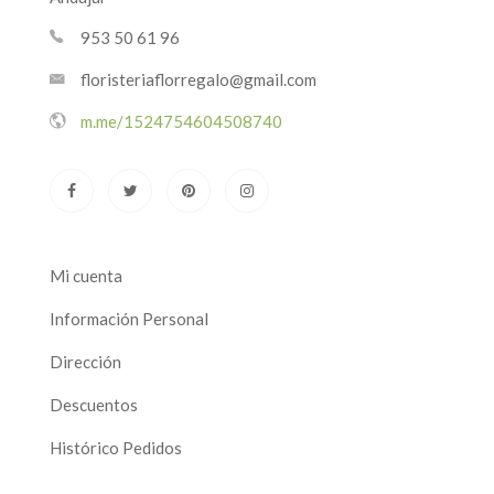
953 50 61 96
floristeriaflorregalo@gmail.com
m.me/1524754604508740
Mi cuenta
Información Personal
Dirección
Descuentos
Histórico Pedidos