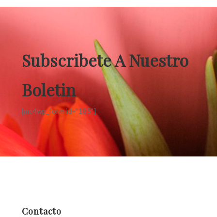
Subscribete A Nuestro
Boletin
[mc4wp_form id="185"]
Contacto