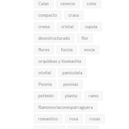
Calas
cenecio
color
compacto
crasa
crema
cristal
cupula
desestructurado
flor
flores
fucsia
novia
orquideas y lisemachia
otoñal
paniculata
Peonia
peonias
petimini
planta
ramo
Ramonoviaconesparraguera
romantico
rosa
rosas