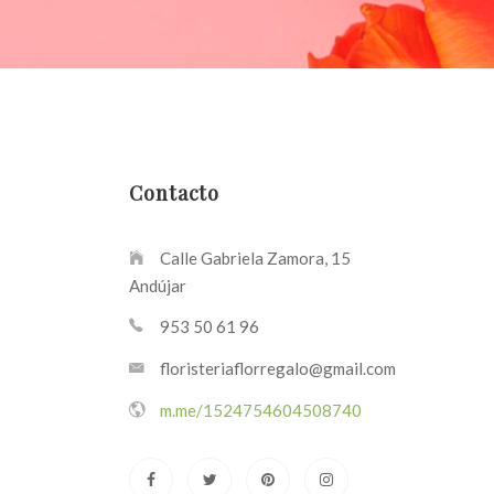
Contacto
Calle Gabriela Zamora, 15
Andújar
953 50 61 96
floristeriaflorregalo@gmail.com
m.me/1524754604508740