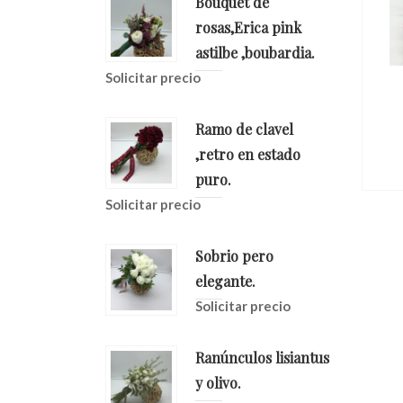
Bouquet de
rosas,Erica pink
astilbe ,boubardia.
Solicitar precio
a Muy
Ramo De Novia
e
Tanesetus
Ramo de clavel
io
Solicitar precio
,retro en estado
puro.
Solicitar precio
Sobrio pero
elegante.
Solicitar precio
Ranúnculos lisiantus
y olivo.