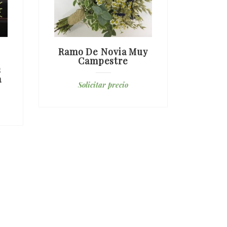
Ramo De Novia Muy
Ra
Campestre
s
a
Solicitar precio
S