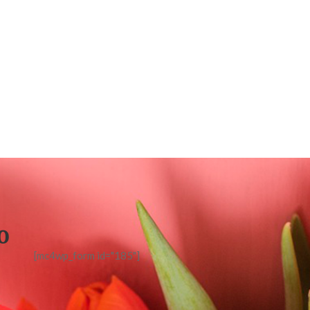
o
[mc4wp_form id="185"]